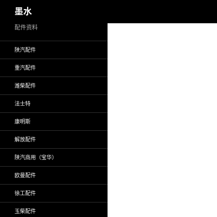
搜
墨水
索
跳
配件资料
至
陕汽配件
正
文
重汽配件
潍柴配件
法士特
康明斯
解放配件
陕汽商用（宝华）
欧曼配件
徐工配件
玉柴配件