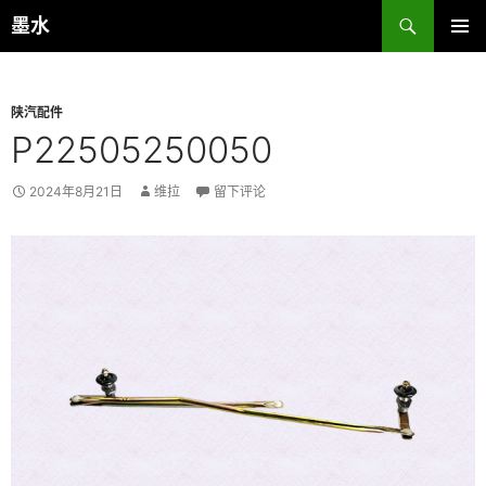
跳
搜
墨水
至
索
主菜单
正
文
陕汽配件
P22505250050
2024年8月21日
维拉
留下评论