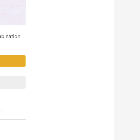
ination
C…