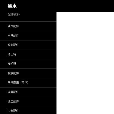
搜
墨水
索
跳
配件资料
至
陕汽配件
正
文
重汽配件
潍柴配件
法士特
康明斯
解放配件
陕汽商用（宝华）
欧曼配件
徐工配件
玉柴配件