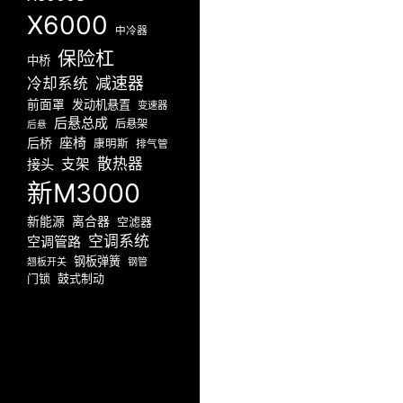
X6000
中冷器
保险杠
中桥
减速器
冷却系统
前面罩
发动机悬置
变速器
后悬总成
后悬架
后悬
座椅
后桥
康明斯
排气管
散热器
接头
支架
新M3000
新能源
离合器
空滤器
空调系统
空调管路
钢板弹簧
翘板开关
钢管
门锁
鼓式制动