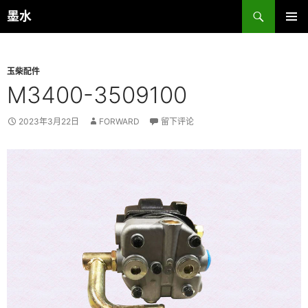
跳
搜
墨水
至
索
主菜单
正
文
玉柴配件
M3400-3509100
2023年3月22日
FORWARD
留下评论