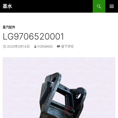
跳
搜
墨水
至
索
主菜单
正
文
重汽配件
LG9706520001
2025年5月14日
FORWARD
留下评论