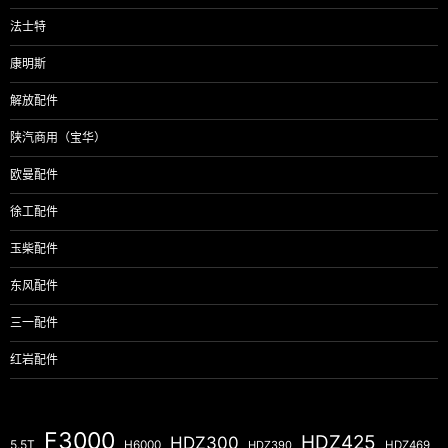
法士特
康明斯
解放配件
陕汽商用（宝华）
欧曼配件
徐工配件
玉柴配件
东风配件
三一配件
红岩配件
F3000
HDZ425
HDZ300
5.5T
H6000
HDZ390
HDZ469