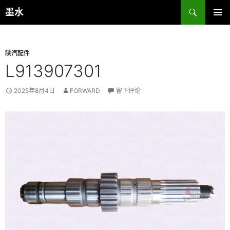
跳
搜
墨水
至
索
主菜单
正
文
陕汽配件
L913907301
2025年8月4日
FORWARD
留下评论