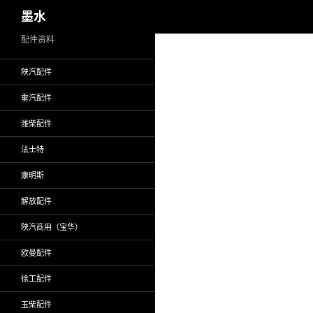
搜
墨水
索
跳
配件资料
至
陕汽配件
正
文
重汽配件
潍柴配件
法士特
康明斯
解放配件
陕汽商用（宝华）
欧曼配件
徐工配件
玉柴配件