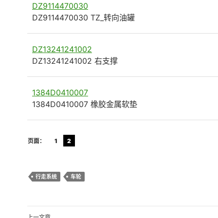
DZ9114470030
DZ9114470030 TZ_转向油罐
DZ13241241002
DZ13241241002 右支撑
1384D0410007
1384D0410007 橡胶金属软垫
页面：
1
2
行走系统
车轮
文
上一文章