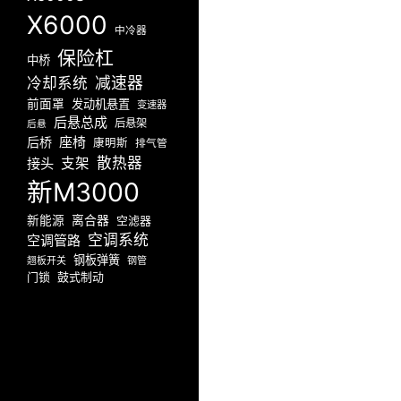
X6000
中冷器
保险杠
中桥
减速器
冷却系统
前面罩
发动机悬置
变速器
后悬总成
后悬架
后悬
座椅
后桥
康明斯
排气管
散热器
接头
支架
新M3000
新能源
离合器
空滤器
空调系统
空调管路
钢板弹簧
翘板开关
钢管
门锁
鼓式制动