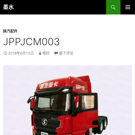
跳
搜
墨水
至
索
主菜单
正
文
陕汽配件
JPPJCM003
2018年6月13日
维拉
留下评论