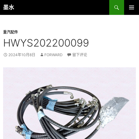
跳
搜
墨水
至
索
主菜单
正
文
重汽配件
HWYS202200099
2024年10月8日
FORWARD
留下评论