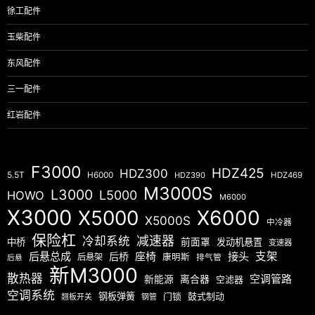
徐工配件
玉柴配件
东风配件
三一配件
红岩配件
F3000
HDZ425
HDZ300
5.5T
H6000
HDZ390
HDZ469
M3000S
L3000
L5000
HOWO
M6000
X3000
X5000
X6000
X5000S
中冷器
保险杠
减速器
冷却系统
中桥
前面罩
发动机悬置
变速器
后悬总成
座椅
接头
支架
后桥
后悬架
康明斯
排气管
后悬
新M3000
散热器
空调管路
新能源
离合器
空滤器
空调系统
钢板弹簧
门锁
鼓式制动
翘板开关
钢管