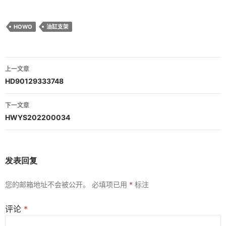
HOWO
油缸支架
文
上一文章
章
HD90129333748
导
下一文章
航
HWYS202200034
发表回复
您的邮箱地址不会被公开。
必填项已用
*
标注
评论
*