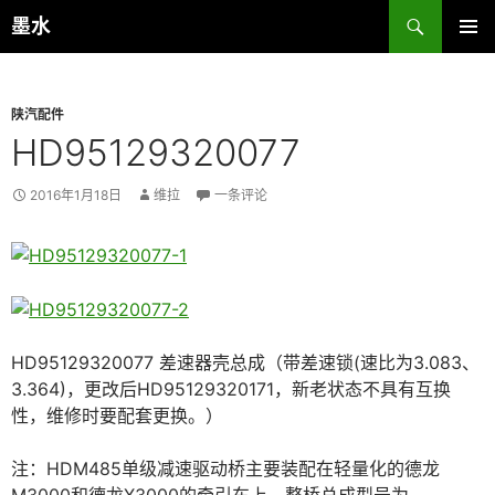
跳
搜
墨水
至
索
主菜单
正
文
陕汽配件
HD95129320077
2016年1月18日
维拉
一条评论
HD95129320077 差速器壳总成（带差速锁(速比为3.083、
3.364)，更改后HD95129320171，新老状态不具有互换
性，维修时要配套更换。）
注：HDM485单级减速驱动桥主要装配在轻量化的德龙