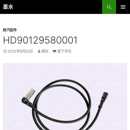
跳
搜
墨水
至
索
主菜单
正
文
陕汽配件
HD90129580001
2023年8月25日
维拉
留下评论