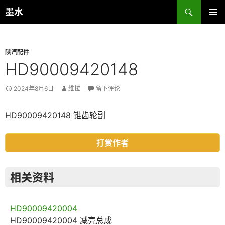
跳
搜
墨水
至
索
主菜单
正
文
陕汽配件
HD90009420148
2024年8月6日
维拉
留下评论
HD90009420148 锥齿轮副
打赏作者
相关资料
HD90009420004
HD90009420004 减壳总成