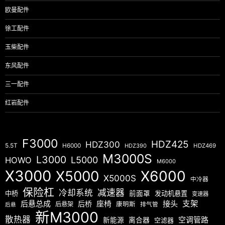
欧曼配件
徐工配件
玉柴配件
东风配件
三一配件
红岩配件
F3000
HDZ425
HDZ300
5.5T
H6000
HDZ390
HDZ469
M3000S
L3000
L5000
HOWO
M6000
X3000
X5000
X6000
X5000S
中冷器
保险杠
减速器
冷却系统
中桥
前面罩
发动机悬置
变速器
后悬总成
座椅
接头
支架
后桥
后悬架
康明斯
排气管
后悬
新M3000
散热器
空调管路
新能源
离合器
空滤器