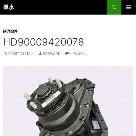
跳
搜
墨水
至
索
主菜单
正
文
陕汽配件
HD90009420078
2026年2月19日
FORWARD
一条评论