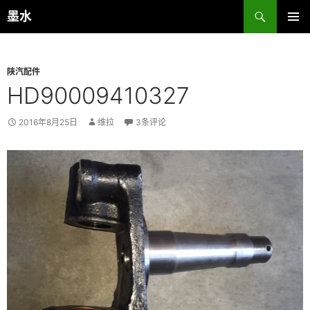
跳
搜
墨水
至
索
主菜单
正
文
陕汽配件
HD90009410327
2016年8月25日
维拉
3条评论