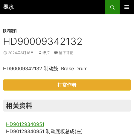
跳
搜
墨水
至
索
主菜单
正
文
陕汽配件
HD90009342132
2024年6月18日
维拉
留下评论
HD90009342132 制动鼓 Brake Drum
打赏作者
相关资料
HD90129340951
HD90129340951 制动底板总成(左)