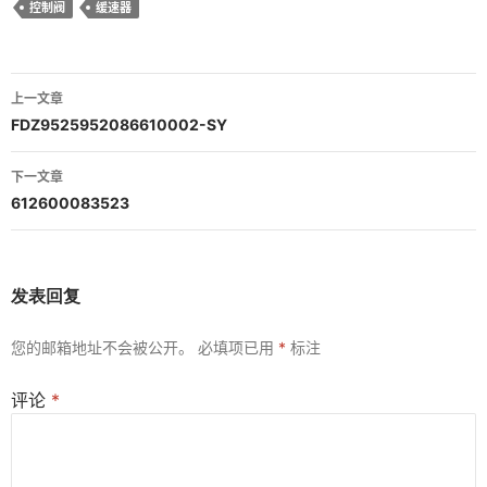
控制阀
缓速器
文
上一文章
章
FDZ9525952086610002-SY
导
下一文章
航
612600083523
发表回复
您的邮箱地址不会被公开。
必填项已用
*
标注
评论
*