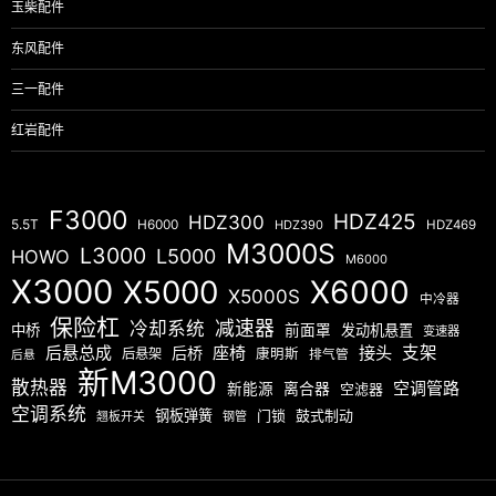
玉柴配件
东风配件
三一配件
红岩配件
F3000
HDZ425
HDZ300
5.5T
H6000
HDZ390
HDZ469
M3000S
L3000
L5000
HOWO
M6000
X3000
X5000
X6000
X5000S
中冷器
保险杠
减速器
冷却系统
中桥
前面罩
发动机悬置
变速器
后悬总成
座椅
接头
支架
后桥
后悬架
康明斯
排气管
后悬
新M3000
散热器
空调管路
新能源
离合器
空滤器
空调系统
钢板弹簧
门锁
鼓式制动
翘板开关
钢管