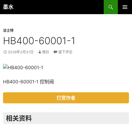
跳
搜
墨水
至
索
主菜单
正
文
法士特
HB400-60001-1
2026年3月31日
维拉
留下评论
HB400-60001-1 控制阀
打赏作者
相关资料