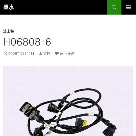
跳
搜
墨水
至
索
主菜单
正
文
法士特
H06808-6
2026年2月22日
维拉
留下评论