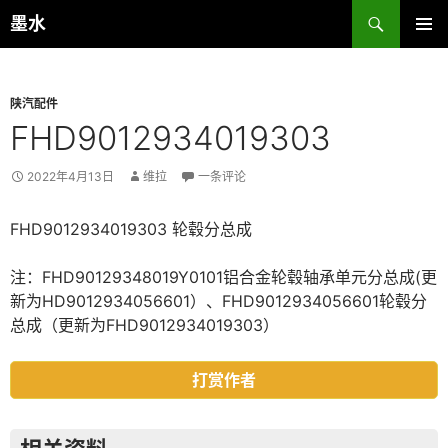
跳
搜
墨水
至
索
主菜单
正
文
陕汽配件
FHD9012934019303
2022年4月13日
维拉
一条评论
FHD9012934019303 轮毂分总成
注：FHD90129348019Y0101铝合金轮毂轴承单元分总成(更
新为HD9012934056601）、FHD9012934056601轮毂分
总成（更新为FHD9012934019303）
打赏作者