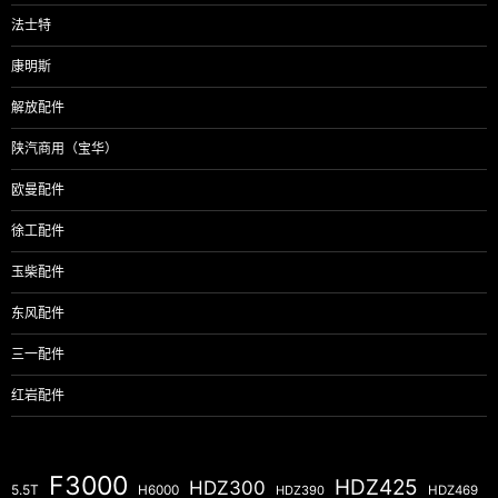
法士特
康明斯
解放配件
陕汽商用（宝华）
欧曼配件
徐工配件
玉柴配件
东风配件
三一配件
红岩配件
F3000
HDZ425
HDZ300
5.5T
H6000
HDZ390
HDZ469