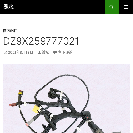
跳
搜
墨水
至
索
主菜单
正
文
陕汽配件
DZ9X259777021
2021年8月13日
维拉
留下评论