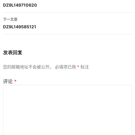
章
DZ9L149710620
导
下一文章
航
DZ9L149585121
发表回复
您的邮箱地址不会被公开。
必填项已用
*
标注
评论
*