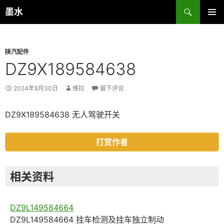
跳
搜
墨水
至
索
主菜单
正
文
陕汽配件
DZ9X189584638
2024年8月30日
维拉
留下评论
DZ9X189584638 无人驾驶开关
打赏作者
相关资料
DZ9L149584664
DZ9L149584664 挂车检测及挂车独立制动