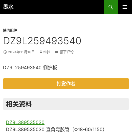
跳
搜
墨水
至
索
主菜单
正
文
陕汽配件
DZ9L259493540
2024年11月18日
维拉
留下评论
DZ9L259493540 侧护板
打赏作者
相关资料
DZ9L389535030
DZ9L389535030 直角弯胶管（Φ18-60/1150）