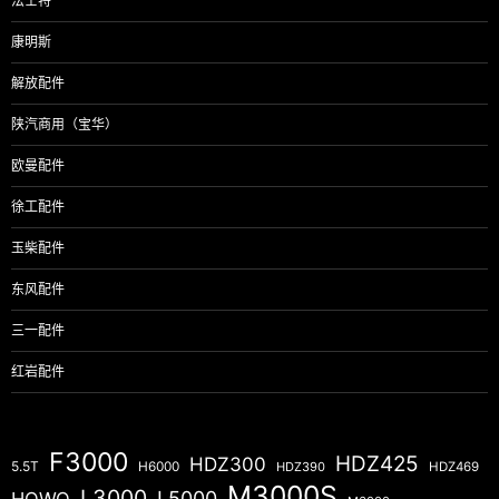
法士特
康明斯
解放配件
陕汽商用（宝华）
欧曼配件
徐工配件
玉柴配件
东风配件
三一配件
红岩配件
F3000
HDZ425
HDZ300
5.5T
H6000
HDZ390
HDZ469
M3000S
L3000
L5000
HOWO