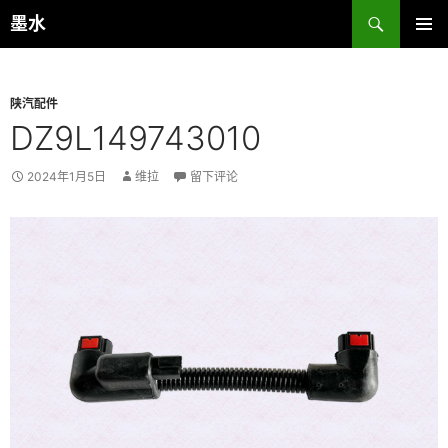
跳
搜
墨水
至
索
主菜单
正
文
陕汽配件
DZ9L149743010
2024年1月5日
维拉
留下评论