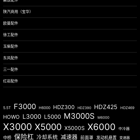
解放配件
陕汽商用（宝华）
欧曼配件
徐工配件
玉柴配件
东风配件
三一配件
红岩配件
F3000
HDZ425
HDZ300
5.5T
H6000
HDZ390
HDZ469
M3000S
L3000
L5000
HOWO
M6000
X3000
X5000
X6000
X5000S
中冷器
保险杠
减速器
冷却系统
中桥
前面罩
发动机悬置
变速器