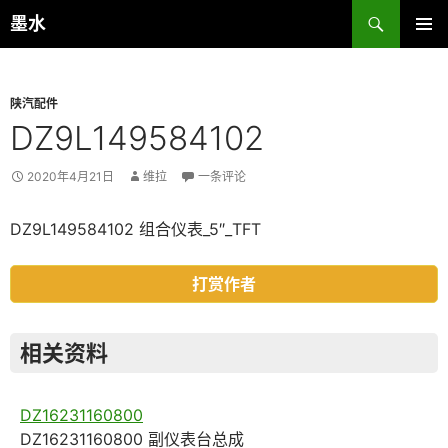
跳
搜
墨水
至
索
主菜单
正
文
陕汽配件
DZ9L149584102
2020年4月21日
维拉
一条评论
DZ9L149584102 组合仪表_5″_TFT
打赏作者
相关资料
DZ16231160800
DZ16231160800 副仪表台总成