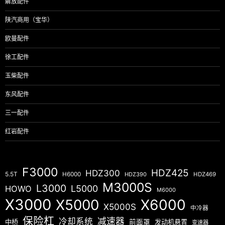
解放配件
陕汽商用（宝华）
欧曼配件
徐工配件
玉柴配件
东风配件
三一配件
红岩配件
F3000
HDZ425
HDZ300
5.5T
H6000
HDZ390
HDZ469
M3000S
L3000
L5000
HOWO
M6000
X3000
X5000
X6000
X5000S
中冷器
保险杠
减速器
冷却系统
中桥
前面罩
发动机悬置
变速器