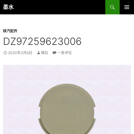
跳
搜
墨水
至
索
主菜单
正
文
陕汽配件
DZ97259623006
2020年3月9日
维拉
一条评论