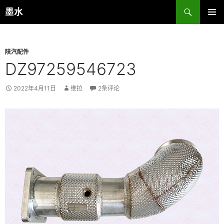
跳
搜
墨水
至
索
主菜单
正
文
陕汽配件
DZ97259546723
2022年4月11日
维拉
2条评论