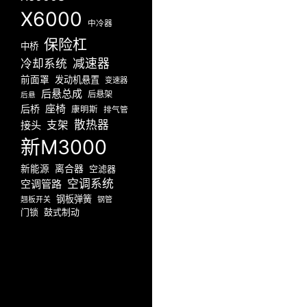
X6000
中冷器
保险杠
中桥
减速器
冷却系统
前面罩
发动机悬置
变速器
后悬总成
后悬架
后悬
座椅
后桥
康明斯
排气管
散热器
接头
支架
新M3000
新能源
离合器
空滤器
空调系统
空调管路
钢板弹簧
翘板开关
钢管
门锁
鼓式制动