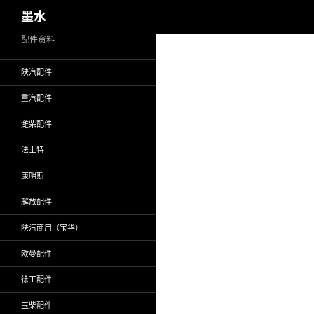
搜
墨水
索
跳
配件资料
至
陕汽配件
正
文
重汽配件
潍柴配件
法士特
康明斯
解放配件
陕汽商用（宝华）
欧曼配件
徐工配件
玉柴配件