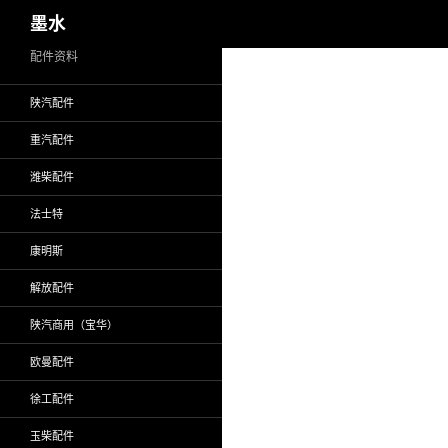
搜
墨水
索
跳
配件资料
至
陕汽配件
正
文
重汽配件
潍柴配件
法士特
康明斯
解放配件
陕汽商用（宝华）
欧曼配件
徐工配件
玉柴配件