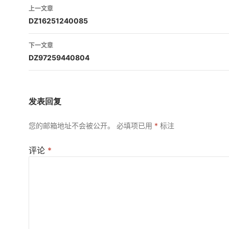
文
上一文章
章
DZ16251240085
导
下一文章
航
DZ97259440804
发表回复
您的邮箱地址不会被公开。
必填项已用
*
标注
评论
*