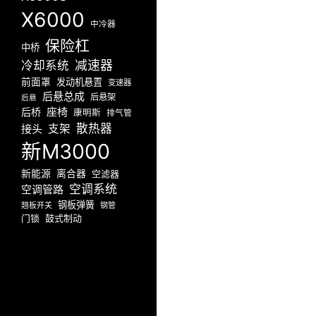
X6000
中冷器
保险杠
中桥
减速器
冷却系统
前面罩
发动机悬置
变速器
后悬总成
后悬架
后悬
座椅
后桥
康明斯
排气管
散热器
接头
支架
新M3000
新能源
离合器
空滤器
空调系统
空调管路
钢板弹簧
翘板开关
钢管
门锁
鼓式制动