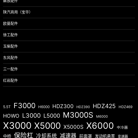
解放配件
陕汽商用（宝华）
欧曼配件
徐工配件
玉柴配件
东风配件
三一配件
红岩配件
F3000
HDZ425
HDZ300
5.5T
H6000
HDZ390
HDZ469
M3000S
L3000
L5000
HOWO
M6000
X3000
X5000
X6000
X5000S
中冷器
保险杠
减速器
冷却系统
中桥
前面罩
发动机悬置
变速器