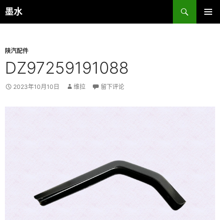
跳
搜
墨水
至
索
主菜单
正
文
陕汽配件
DZ97259191088
2023年10月10日
维拉
留下评论