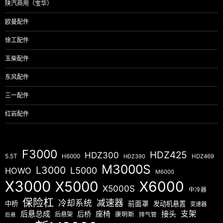
陕汽商用（宝华）
欧曼配件
徐工配件
玉柴配件
东风配件
三一配件
红岩配件
F3000
HDZ425
HDZ300
5.5T
H6000
HDZ390
HDZ469
M3000S
L3000
L5000
HOWO
M6000
X3000
X5000
X6000
X5000S
中冷器
保险杠
减速器
冷却系统
中桥
前面罩
发动机悬置
变速器
后悬总成
座椅
接头
支架
后桥
后悬架
康明斯
排气管
后悬