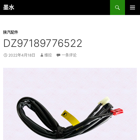
跳
搜
墨水
至
索
主菜单
正
文
陕汽配件
DZ97189776522
2022年4月18日
维拉
一条评论