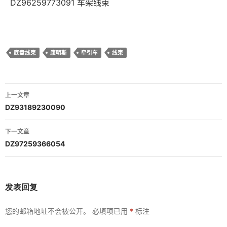
DZ96259773091 车架线束
底盘线束
康明斯
牵引车
线束
文
上一文章
章
DZ93189230090
导
下一文章
航
DZ97259366054
发表回复
您的邮箱地址不会被公开。
必填项已用
*
标注