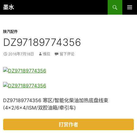
跳
搜
墨水
至
索
主菜单
正
文
陕汽配件
DZ97189774356
2016年7月18日
维拉
留下评论
DZ97189774356 寒区/智能化柴油加热底盘线束
(4×2/6×4/ISM/双腔油箱/牵引车)
打赏作者