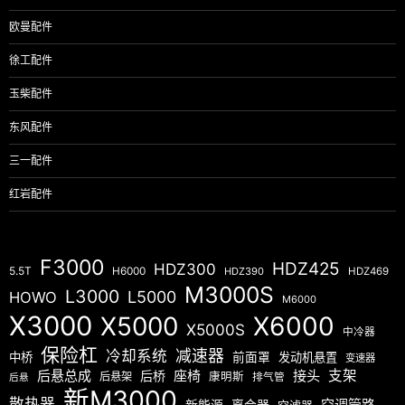
欧曼配件
徐工配件
玉柴配件
东风配件
三一配件
红岩配件
F3000
HDZ425
HDZ300
5.5T
H6000
HDZ390
HDZ469
M3000S
L3000
L5000
HOWO
M6000
X3000
X5000
X6000
X5000S
中冷器
保险杠
减速器
冷却系统
中桥
前面罩
发动机悬置
变速器
后悬总成
座椅
接头
支架
后桥
后悬架
康明斯
排气管
后悬
新M3000
散热器
空调管路