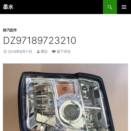
跳
搜
墨水
至
索
主菜单
正
文
陕汽配件
DZ97189723210
2016年8月11日
维拉
留下评论