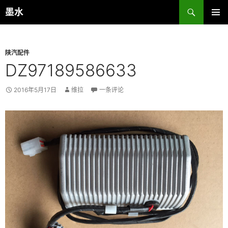
跳
搜
墨水
至
索
主菜单
正
文
陕汽配件
DZ97189586633
2016年5月17日
维拉
一条评论