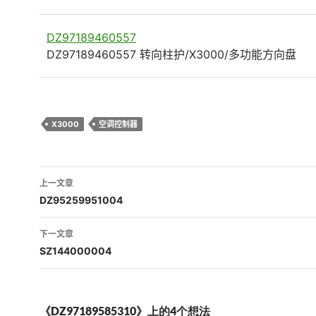
DZ97189460557
DZ97189460557 转向柱护/X3000/多功能方向盘
X3000
空调控制器
文
上一文章
章
DZ95259951004
导
下一文章
航
SZ144000004
《DZ97189585310》上的4个想法