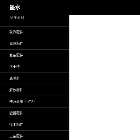
搜
墨水
索
跳
配件资料
至
陕汽配件
正
文
重汽配件
潍柴配件
法士特
康明斯
解放配件
陕汽商用（宝华）
欧曼配件
徐工配件
玉柴配件