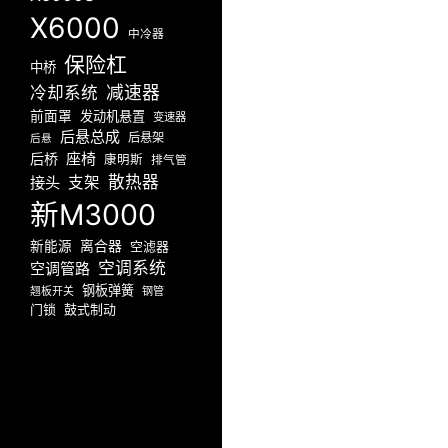
X6000
中冷器
保险杠
中桥
减速器
冷却系统
前面罩
发动机悬置
变速器
后悬总成
后悬架
后悬
座椅
后桥
康明斯
排气管
散热器
接头
支架
新M3000
新能源
离合器
空滤器
空调系统
空调管路
钢板弹簧
翘板开关
钢管
门锁
鼓式制动