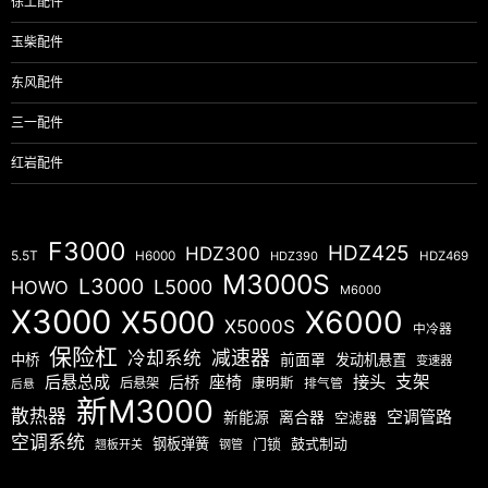
徐工配件
玉柴配件
东风配件
三一配件
红岩配件
F3000
HDZ425
HDZ300
5.5T
H6000
HDZ390
HDZ469
M3000S
L3000
L5000
HOWO
M6000
X3000
X5000
X6000
X5000S
中冷器
保险杠
减速器
冷却系统
中桥
前面罩
发动机悬置
变速器
后悬总成
座椅
接头
支架
后桥
后悬架
康明斯
排气管
后悬
新M3000
散热器
空调管路
新能源
离合器
空滤器
空调系统
钢板弹簧
门锁
鼓式制动
翘板开关
钢管