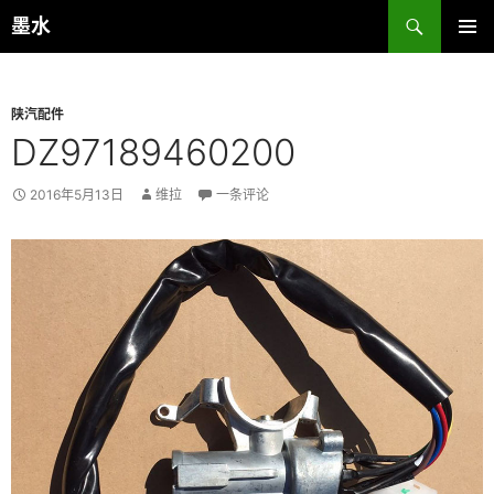
跳
搜
墨水
至
索
主菜单
正
文
陕汽配件
DZ97189460200
2016年5月13日
维拉
一条评论