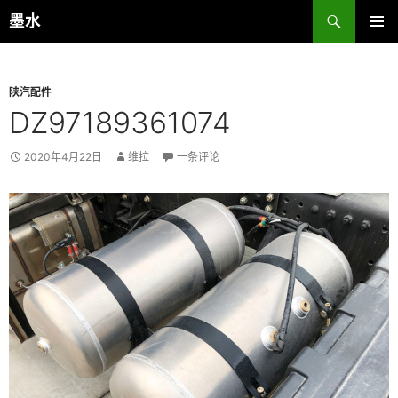
跳
搜
墨水
至
索
主菜单
正
文
陕汽配件
DZ97189361074
2020年4月22日
维拉
一条评论