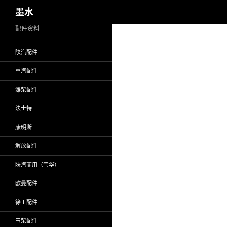
搜
墨水
索
跳
配件资料
至
陕汽配件
正
文
重汽配件
潍柴配件
法士特
康明斯
解放配件
陕汽商用（宝华）
欧曼配件
徐工配件
玉柴配件