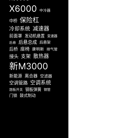
X6000
中冷器
保险杠
中桥
减速器
冷却系统
前面罩
发动机悬置
变速器
后悬总成
后悬架
后悬
座椅
后桥
康明斯
排气管
散热器
接头
支架
新M3000
新能源
离合器
空滤器
空调系统
空调管路
钢板弹簧
翘板开关
钢管
门锁
鼓式制动