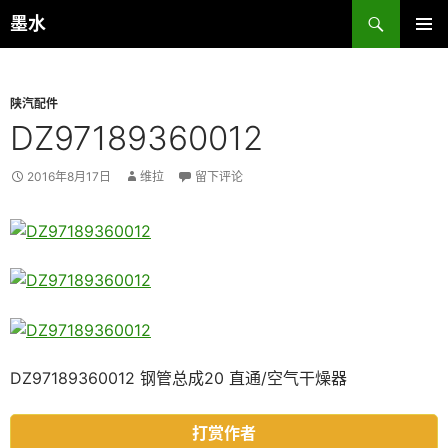
跳
搜
墨水
至
索
主菜单
正
文
陕汽配件
DZ97189360012
2016年8月17日
维拉
留下评论
DZ97189360012 钢管总成20 直通/空气干燥器
打赏作者