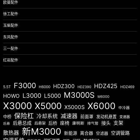
欧曼配件
徐工配件
玉柴配件
东风配件
三一配件
红岩配件
F3000
HDZ425
HDZ300
5.5T
H6000
HDZ390
HDZ469
M3000S
L3000
L5000
HOWO
M6000
X3000
X5000
X6000
X5000S
中冷器
保险杠
减速器
冷却系统
中桥
前面罩
发动机悬置
变速器
后悬总成
座椅
接头
支架
后桥
后悬架
康明斯
排气管
后悬
新M3000
散热器
空调管路
新能源
离合器
空滤器