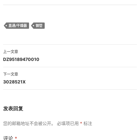
直通/干燥器
钢管
文
上一文章
章
DZ95189470010
导
下一文章
航
3028521X
发表回复
您的邮箱地址不会被公开。
必填项已用
*
标注
评论
*