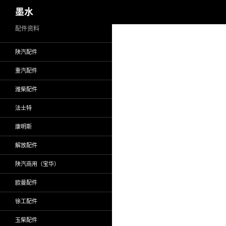
搜
墨水
索
跳
配件资料
至
陕汽配件
正
文
重汽配件
潍柴配件
法士特
康明斯
解放配件
陕汽商用（宝华）
欧曼配件
徐工配件
玉柴配件