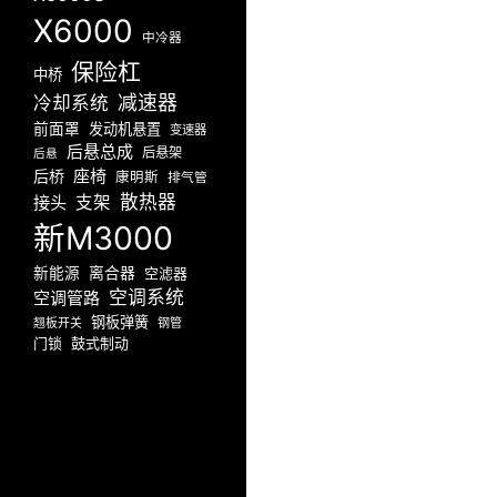
X6000
中冷器
保险杠
中桥
减速器
冷却系统
前面罩
发动机悬置
变速器
后悬总成
后悬架
后悬
座椅
后桥
康明斯
排气管
散热器
接头
支架
新M3000
新能源
离合器
空滤器
空调系统
空调管路
钢板弹簧
翘板开关
钢管
门锁
鼓式制动