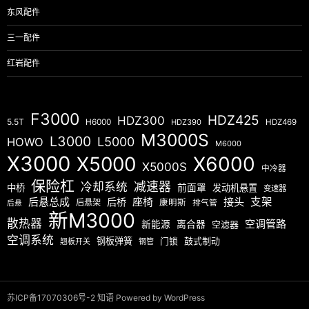
东风配件
三一配件
红岩配件
F3000
HDZ425
HDZ300
5.5T
H6000
HDZ390
HDZ469
M3000S
L3000
L5000
HOWO
M6000
X3000
X5000
X6000
X5000S
中冷器
保险杠
减速器
冷却系统
中桥
前面罩
发动机悬置
变速器
后悬总成
座椅
接头
支架
后桥
后悬架
康明斯
排气管
后悬
新M3000
散热器
空调管路
新能源
离合器
空滤器
空调系统
钢板弹簧
门锁
鼓式制动
翘板开关
钢管
苏ICP备17070306号-2
知语
Powered by WordPress