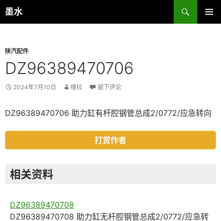
跳
搜
墨水
至
索
主菜单
正
文
陕汽配件
DZ96389470706
2024年7月10日
维拉
留下评论
DZ96389470706 助力缸有杆腔钢管总成2/0772/应急转向
打赏作者
相关资料
DZ96389470708
DZ96389470708 助力缸无杆腔钢管总成2/0772/应急转