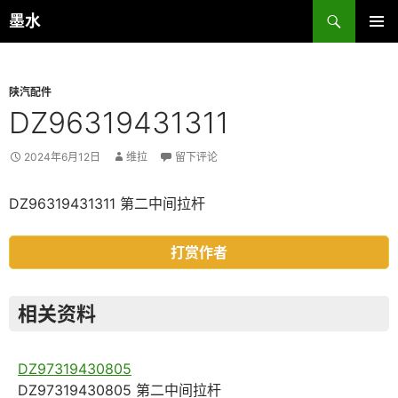
跳
搜
墨水
至
索
主菜单
正
文
陕汽配件
DZ96319431311
2024年6月12日
维拉
留下评论
DZ96319431311 第二中间拉杆
打赏作者
相关资料
DZ97319430805
DZ97319430805 第二中间拉杆