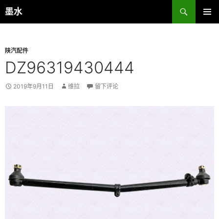
跳
搜
墨水
至
索
主菜单
正
文
陕汽配件
DZ96319430444
2019年9月11日
维拉
留下评论