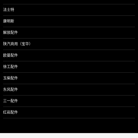
法士特
康明斯
解放配件
陕汽商用（宝华）
欧曼配件
徐工配件
玉柴配件
东风配件
三一配件
红岩配件
F3000
HDZ425
HDZ300