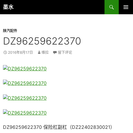
跳
搜
墨水
至
索
主菜单
正
文
陕汽配件
DZ96259622370
2016年8月17日
维拉
留下评论
DZ96259622370 保险杠副杠（DZ22402830021）