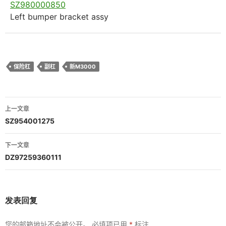
SZ980000850
Left bumper bracket assy
保险杠
副杠
新M3000
文
上一文章
章
SZ954001275
导
下一文章
航
DZ97259360111
发表回复
您的邮箱地址不会被公开。
必填项已用
*
标注