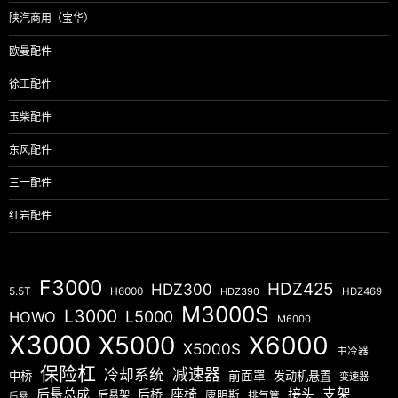
陕汽商用（宝华）
欧曼配件
徐工配件
玉柴配件
东风配件
三一配件
红岩配件
F3000
HDZ425
HDZ300
5.5T
H6000
HDZ390
HDZ469
M3000S
L3000
L5000
HOWO
M6000
X3000
X5000
X6000
X5000S
中冷器
保险杠
减速器
冷却系统
中桥
前面罩
发动机悬置
变速器
后悬总成
座椅
接头
支架
后桥
后悬架
康明斯
排气管
后悬