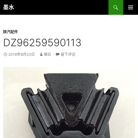
跳
搜
墨水
至
索
主菜单
正
文
陕汽配件
DZ96259590113
2016年8月23日
维拉
留下评论