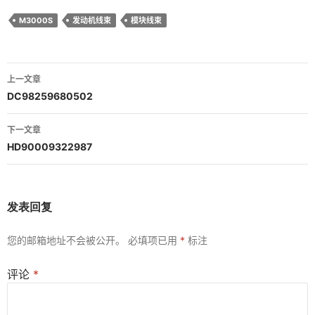
M3000S
发动机线束
模块线束
文
上一文章
章
DC98259680502
导
下一文章
航
HD90009322987
发表回复
您的邮箱地址不会被公开。
必填项已用
*
标注
评论
*