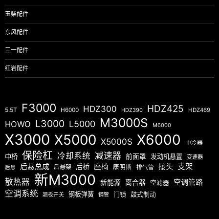
玉柴配件
东风配件
三一配件
红岩配件
F3000
HDZ425
HDZ300
5.5T
H6000
HDZ390
HDZ469
M3000S
L3000
L5000
HOWO
M6000
X3000
X5000
X6000
X5000S
中冷器
保险杠
减速器
冷却系统
中桥
前面罩
发动机悬置
变速器
后悬总成
座椅
接头
支架
后桥
后悬架
康明斯
排气管
后悬
新M3000
散热器
空调管路
新能源
离合器
空滤器
空调系统
钢板弹簧
门锁
鼓式制动
翘板开关
钢管