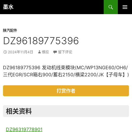
跳
搜
墨水
至
索
主菜单
正
文
陕汽配件
DZ96189775396
2024年11月4日
维拉
留下评论
DZ96189775396 发动机线束模块(MC/WP13NGE60/OH6/
三代EGR/SCR箱右900/蓄右2150/横梁2200/JK【子母车】)
打赏作者
相关资料
DZ96319778901