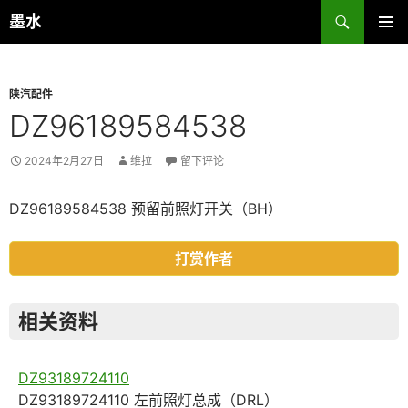
跳
搜
墨水
至
索
主菜单
正
文
陕汽配件
DZ96189584538
2024年2月27日
维拉
留下评论
DZ96189584538 预留前照灯开关（BH）
打赏作者
相关资料
DZ93189724110
DZ93189724110 左前照灯总成（DRL）