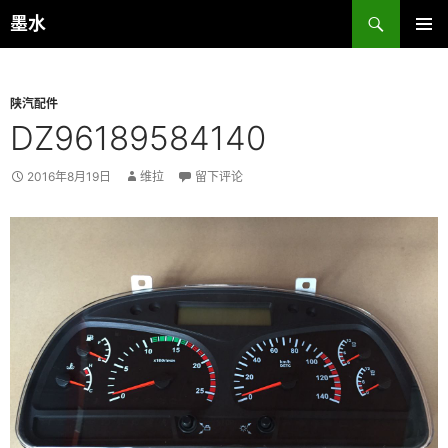
跳
搜
墨水
至
索
主菜单
正
文
陕汽配件
DZ96189584140
2016年8月19日
维拉
留下评论