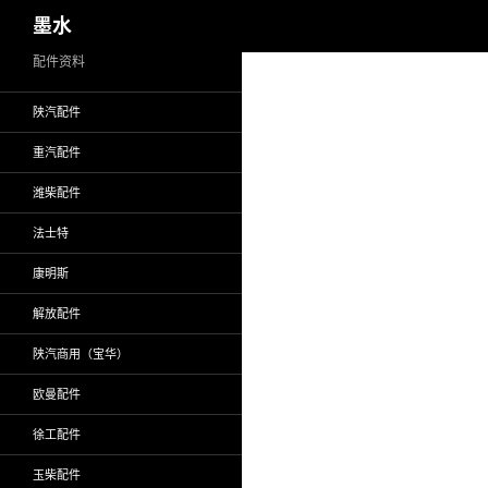
搜
墨水
索
跳
配件资料
至
陕汽配件
正
文
重汽配件
潍柴配件
法士特
康明斯
解放配件
陕汽商用（宝华）
欧曼配件
徐工配件
玉柴配件