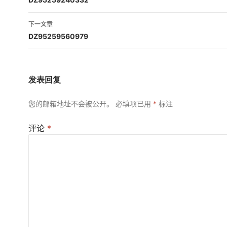
章
导
下一文章
航
DZ95259560979
发表回复
您的邮箱地址不会被公开。
必填项已用
*
标注
评论
*