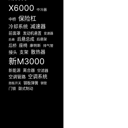
X6000
中冷器
保险杠
中桥
减速器
冷却系统
前面罩
发动机悬置
变速器
后悬总成
后悬架
后悬
座椅
后桥
康明斯
排气管
散热器
接头
支架
新M3000
新能源
离合器
空滤器
空调系统
空调管路
钢板弹簧
翘板开关
钢管
门锁
鼓式制动