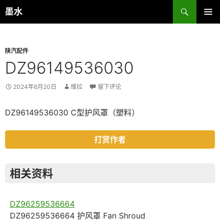
跳
搜
墨水
至
索
主菜单
正
文
陕汽配件
DZ96149536030
2024年6月20日
维拉
留下评论
DZ96149536030 C型护风罩（塑料）
打赏作者
相关资料
DZ96259536664
DZ96259536664 护风罩 Fan Shroud