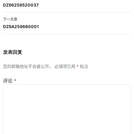
章
DZ96259520037
导
下一文章
航
DZ9A259680001
发表回复
您的邮箱地址不会被公开。
必填项已用
*
标注
评论
*